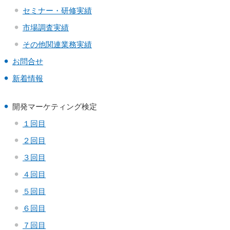
セミナー・研修実績
市場調査実績
その他関連業務実績
お問合せ
新着情報
開発マーケティング検定
１回目
２回目
３回目
４回目
５回目
６回目
７回目